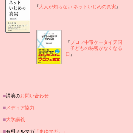
『
大人が知らない ネットいじめの真実
』
『
プロフ中毒ケータイ天国
子どもの秘密がなくなる
日
』
■
講演の
お問い合わせ
■
メディア協力
■
大学講義
■
有料メルマガ
「まゆマガ。」