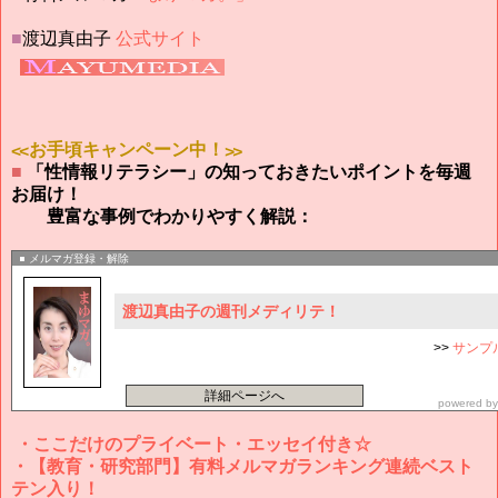
■
渡辺真由子
公式サイト
≪お手頃キャンペーン中！≫
■
「性情報リテラシー」の知っておきたいポイントを毎週
お届け！
豊富な事例でわかりやすく解説：
メルマガ登録・解除
渡辺真由子の週刊メディリテ！
>>
サンプ
詳細ページへ
powered b
・ここだけのプライベート・エッセイ付き☆
・【教育・研究部門】有料メルマガランキング連続ベスト
テン入り！