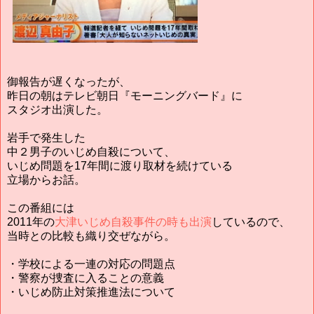
御報告が遅くなったが、
昨日の朝はテレビ朝日『モーニングバード』に
スタジオ出演した。
岩手で発生した
中２男子のいじめ自殺について、
いじめ問題を17年間に渡り取材を続けている
立場からお話。
この番組には
2011年の
大津いじめ自殺事件の時も出演
しているので、
当時との比較も織り交ぜながら。
・学校による一連の対応の問題点
・警察が捜査に入ることの意義
・いじめ防止対策推進法について