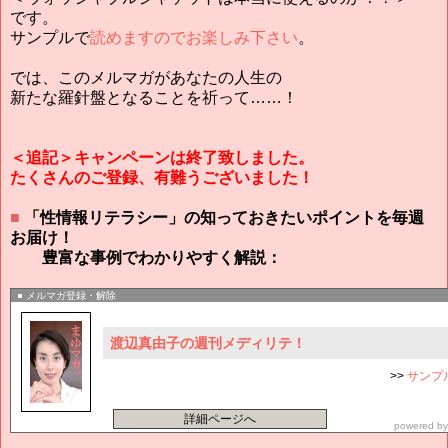
です。
サンプルで
読めますのでお楽しみ下さい
。
では、このメルマガがあなたの人生の
新たな羅針盤となることを祈って……！
＜追記＞キャンペーンは終了致しました。
たくさんのご登録、有難うございました！
■
「性情報リテラシー」の知っておきたいポイントを毎週
お届け！
豊富な事例でわかりやすく解説：
メルマガ登録・解除
渡辺真由子の週刊メディリテ！
>>
サンプ
詳細ページへ
powered b