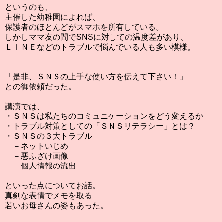
というのも、
主催した幼稚園によれば、
保護者のほとんどがスマホを所有している。
しかしママ友の間でSNSに対しての温度差があり、
ＬＩＮＥなどのトラブルで悩んでいる人も多い模様。
「是非、ＳＮＳの上手な使い方を伝えて下さい！」
との御依頼だった。
講演では、
・ＳＮＳは私たちのコミュニケーションをどう変えるか
・トラブル対策としての「ＳＮＳリテラシー」とは？
・ＳＮＳの３大トラブル
－ネットいじめ
－悪ふざけ画像
－個人情報の流出
といった点についてお話。
真剣な表情でメモを取る
若いお母さんの姿もあった。