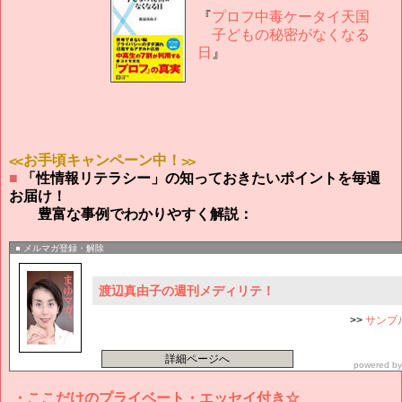
『
プロフ中毒ケータイ天国
子どもの秘密がなくなる
日
』
≪お手頃キャンペーン中！≫
■
「性情報リテラシー」の知っておきたいポイントを毎週
お届け！
豊富な事例でわかりやすく解説：
メルマガ登録・解除
渡辺真由子の週刊メディリテ！
>>
サンプ
詳細ページへ
powered b
・ここだけのプライベート・エッセイ付き☆